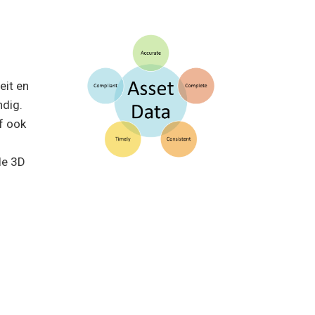
eit en
ndig.
f ook
le 3D